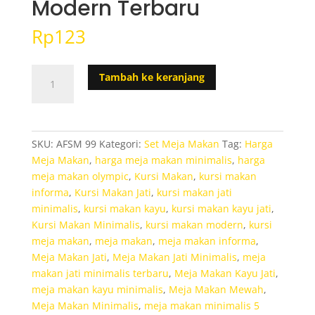
Modern Terbaru
Rp
123
Kuantitas
Tambah ke keranjang
Kursi
Makan
Minimalis
Modern
SKU:
AFSM 99
Kategori:
Set Meja Makan
Tag:
Harga
Terbaru
Meja Makan
,
harga meja makan minimalis
,
harga
meja makan olympic
,
Kursi Makan
,
kursi makan
informa
,
Kursi Makan Jati
,
kursi makan jati
minimalis
,
kursi makan kayu
,
kursi makan kayu jati
,
Kursi Makan Minimalis
,
kursi makan modern
,
kursi
meja makan
,
meja makan
,
meja makan informa
,
Meja Makan Jati
,
Meja Makan Jati Minimalis
,
meja
makan jati minimalis terbaru
,
Meja Makan Kayu Jati
,
meja makan kayu minimalis
,
Meja Makan Mewah
,
Meja Makan Minimalis
,
meja makan minimalis 5