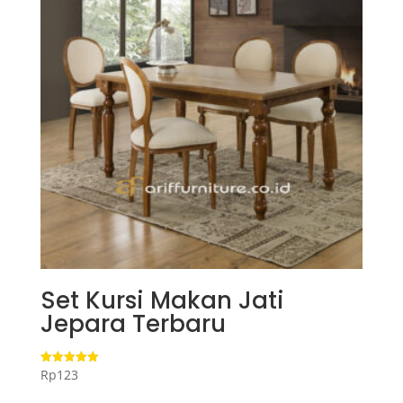
Set Kursi Makan Jati
Jepara Terbaru
Rp
123
Dinilai
5.00
dari 5