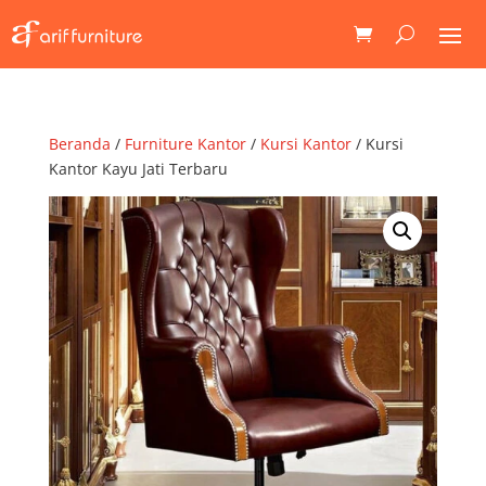
Beranda
/
Furniture Kantor
/
Kursi Kantor
/ Kursi
Kantor Kayu Jati Terbaru