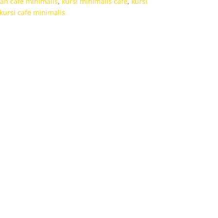
an cafe minimalis
,
kursi minimalis cafe
,
kursi
kursi cafe minimalis