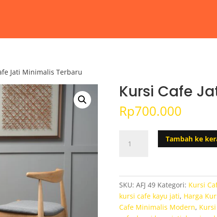
afe Jati Minimalis Terbaru
Kursi Cafe Ja
Rp
700.000
Kuantitas
Tambah ke ker
Kursi
Cafe
Jati
Minimalis
SKU:
AFJ 49
Kategori:
Kursi Ca
Terbaru
kursi cafe kayu jati
,
Harga Kur
Cafe Minimalis Modern
,
Kursi