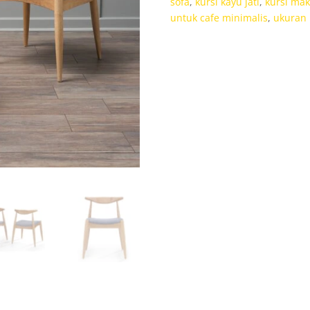
sofa
,
kursi kayu jati
,
kursi mak
untuk cafe minimalis
,
ukuran 