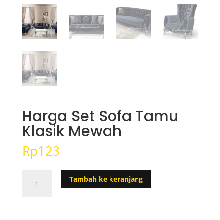
Harga Set Sofa Tamu
Klasik Mewah
Rp
123
Kuantitas
Tambah ke keranjang
Harga
Set
Sofa