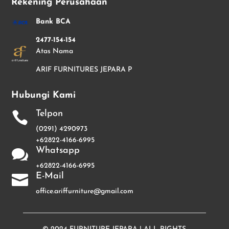
Rekening Perusahaan
Bank BCA
2477-154-154
Atas Nama
ARIF FURNITURES JEPARA P
Hubungi Kami
Telpon

(0291) 4290973
+62822-4166-6995
Whatsapp

+62822-4166-6995
E-Mail

office.ariffurniture@gmail.com