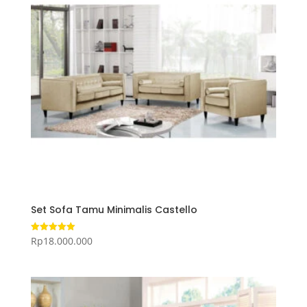
Set Sofa Tamu Minimalis Castello
Rp
18.000.000
Dinilai
5.00
dari 5