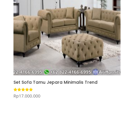
Set Sofa Tamu Jepara Minimalis Trend
Rp
17.000.000
Dinilai
5.00
dari 5