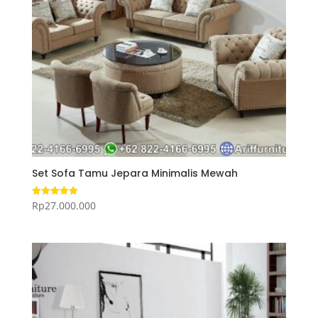
Set Sofa Tamu Jepara Minimalis Mewah
Rp
27.000.000
Dinilai
5.00
dari 5