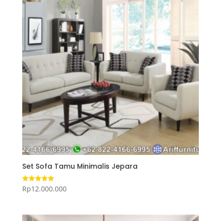
Set Sofa Tamu Minimalis Jepara
Rp
12.000.000
Dinilai
5.00
dari 5