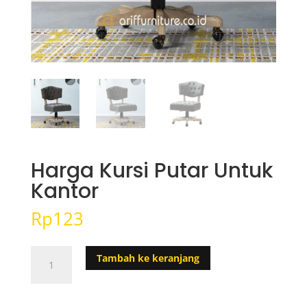
Harga Kursi Putar Untuk
Kantor
Rp
123
Kuantitas
Tambah ke keranjang
Harga
Kursi
Putar