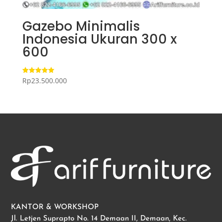
Gazebo Minimalis
Indonesia Ukuran 300 x
600
Rp
23.500.000
Dinilai
5.00
dari 5
KANTOR & WORKSHOP
Jl. Letjen Suprapto No. 14 Demaan II, Demaan, Kec.