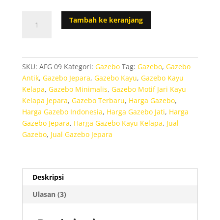
pelanggan
Kuantitas
Tambah ke keranjang
Gazebo
Motif
Jari
Kayu
SKU:
AFG 09
Kategori:
Gazebo
Tag:
Gazebo
,
Gazebo
Kelapa
Antik
,
Gazebo Jepara
,
Gazebo Kayu
,
Gazebo Kayu
Jepara
Kelapa
,
Gazebo Minimalis
,
Gazebo Motif Jari Kayu
Kelapa Jepara
,
Gazebo Terbaru
,
Harga Gazebo
,
Harga Gazebo Indonesia
,
Harga Gazebo Jati
,
Harga
Gazebo Jepara
,
Harga Gazebo Kayu Kelapa
,
Jual
Gazebo
,
Jual Gazebo Jepara
Deskripsi
Ulasan (3)