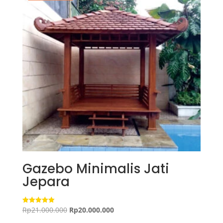
Gazebo Minimalis Jati
Jepara
Harga
Harga
Rp
21.000.000
Rp
20.000.000
Dinilai
5.00
aslinya
saat
dari 5