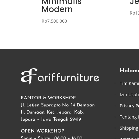
Minimalis
J
Modern
Rp
1
Rp
7.500.000
Halam
Tim Kam
Izin Usa
KANTOR & WORKSHOP
Privacy P
Jl. Letjen Suprapto No. 14 Demaan
II, Demaan, Kec. Jepara. Kab.
Tentang
Jepara – Jawa Tengah 59419
Shipping 
OPEN WORKSHOP
Senin – Sabtu : 08.00 – 16.00