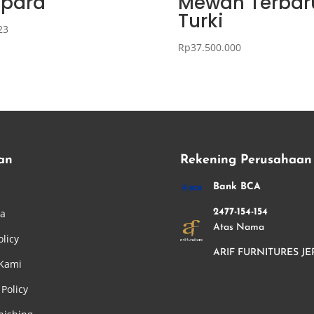
epara
Mewah Terbar
Turki
23
Rp
37.500.000
an
Rekening Perusahaan
i
Bank BCA
ha
2477-154-154
Atas Nama
olicy
ARIF FURNITURES JE
 Kami
Policy