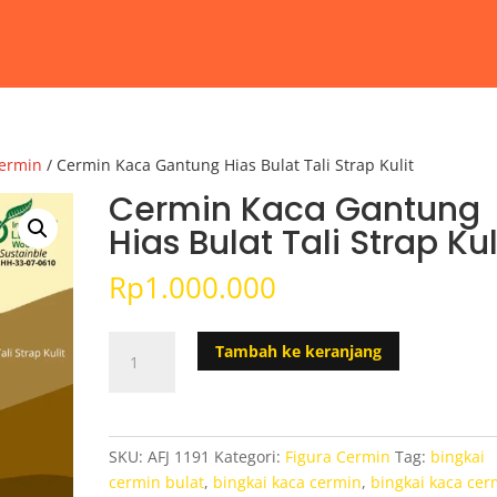
Cermin
/ Cermin Kaca Gantung Hias Bulat Tali Strap Kulit
Cermin Kaca Gantung
Hias Bulat Tali Strap Kul
Rp
1.000.000
Kuantitas
Tambah ke keranjang
Cermin
Kaca
Gantung
Hias
SKU:
AFJ 1191
Kategori:
Figura Cermin
Tag:
bingkai
Bulat
cermin bulat
,
bingkai kaca cermin
,
bingkai kaca cer
Tali