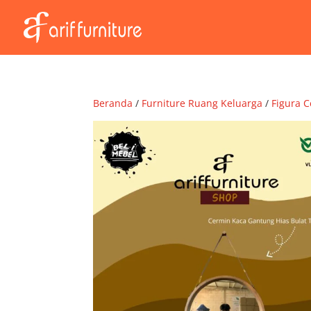
Beranda
/
Furniture Ruang Keluarga
/
Figura 