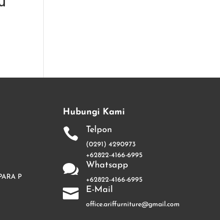
u
Hubungi Kami
Telpon

(0291) 4290973
+62822-4166-6995
Whatsapp

PARA P
+62822-4166-6995
E-Mail

office.ariffurniture@gmail.com