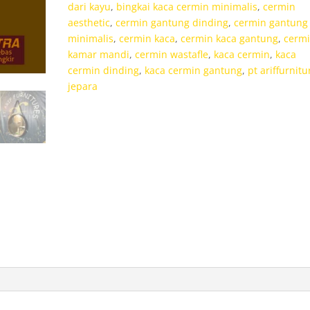
dari kayu
,
bingkai kaca cermin minimalis
,
cermin
Strap
aesthetic
,
cermin gantung dinding
,
cermin gantung
Kulit
minimalis
,
cermin kaca
,
cermin kaca gantung
,
cerm
kamar mandi
,
cermin wastafle
,
kaca cermin
,
kaca
cermin dinding
,
kaca cermin gantung
,
pt ariffurnitu
jepara