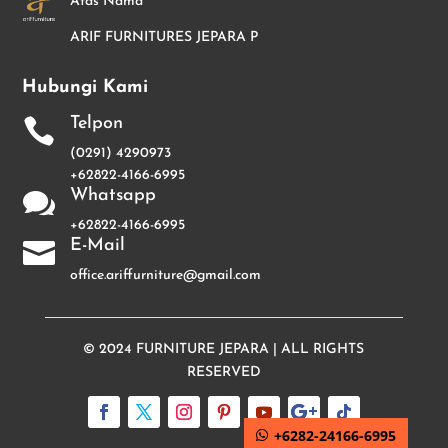
Atas Nama
ARIF FURNITURES JEPARA P
Hubungi Kami
Telpon

(0291) 4290973
+62822-4166-6995
Whatsapp

+62822-4166-6995
E-Mail

office.ariffurniture@gmail.com
© 2024
FURNITURE JEPARA
| ALL RIGHTS
RESERVED
+6282-24166-6995