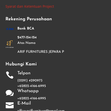
Syarat dan Ketentuan Project
Rekening Perusahaan
Bank BCA
2477-154-154
Atas Nama
ARIF FURNITURES JEPARA P
Hubungi Kami
Telpon

(0291) 4290973
+62822-4166-6995
Whatsapp

+62822-4166-6995
E-Mail

office.ariffurniture@gmail.com