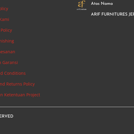
Atas Nama
olicy
ARIF FURNITURES JE
 Kami
Policy
nishing
mesanan
n Garansi
d Conditions
nd Returns Policy
an Ketentuan Project
SERVED