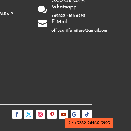
+62822-4166-6995
Whatsapp

PARA P
+62822-4166-6995
E-Mail

office.ariffurniture@gmail.com
+6282-24166-6995