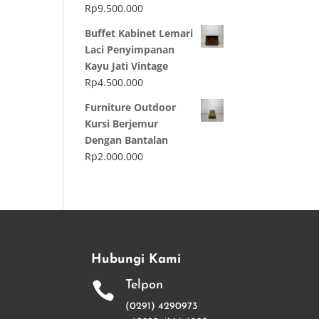
Rp
9.500.000
Buffet Kabinet Lemari
Laci Penyimpanan
Kayu Jati Vintage
Rp
4.500.000
Furniture Outdoor
Kursi Berjemur
Dengan Bantalan
Rp
2.000.000
Hubungi Kami
Telpon

(0291) 4290973