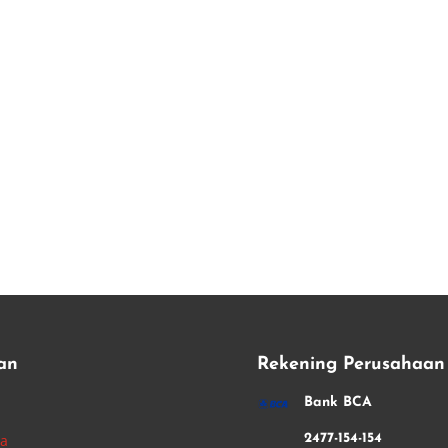
an
Rekening Perusahaan
i
Bank BCA
ha
2477-154-154