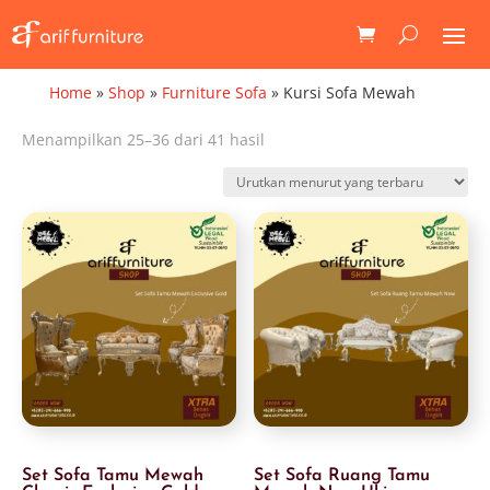
Home
»
Shop
»
Furniture Sofa
»
Kursi Sofa Mewah
Diurutkan
Menampilkan 25–36 dari 41 hasil
menurut
yang
terbaru
Set Sofa Tamu Mewah
Set Sofa Ruang Tamu