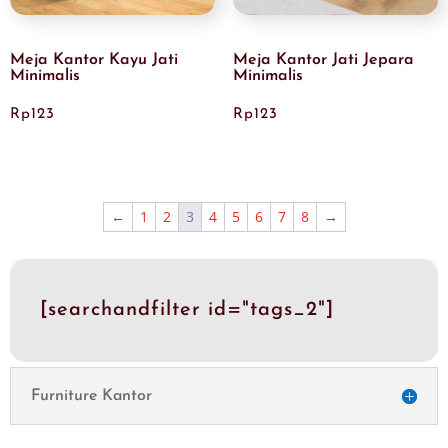
Meja Kantor Kayu Jati
Meja Kantor Jati Jepara
Minimalis
Minimalis
Rp
123
Rp
123
←
1
2
3
4
5
6
7
8
→
[searchandfilter id="tags_2"]
Furniture Kantor