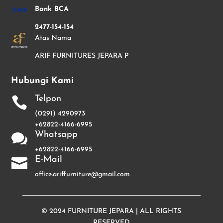
Bank BCA
2477-154-154
Atas Nama
ARIF FURNITURES JEPARA P
Hubungi Kami
Telpon

(0291) 4290973
+62822-4166-6995
Whatsapp

+62822-4166-6995
E-Mail

office.ariffurniture@gmail.com
© 2024
FURNITURE JEPARA
| ALL RIGHTS
RESERVED