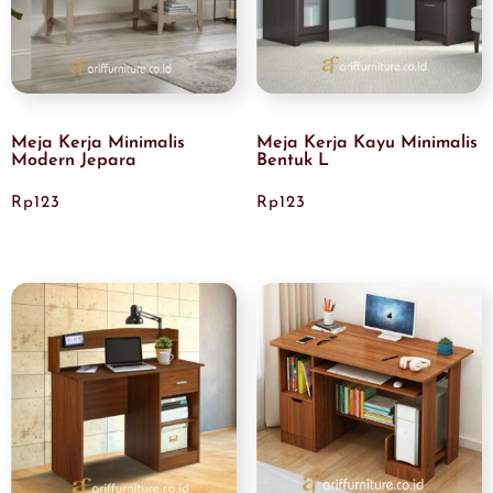
Meja Kerja Minimalis
Meja Kerja Kayu Minimalis
Modern Jepara
Bentuk L
Rp
123
Rp
123