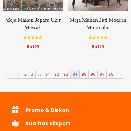
Meja Makan Jepara Ukir
Meja Makan Jati Modern
Mewah
Minimalis
Dinilai
Dinilai
Rp
123
Rp
123
5.00
5.00
dari 5
dari 5
←
1
2
3
…
91
92
93
94
95
96
97
98
→

Promo & Diskon

Kualitas Eksport