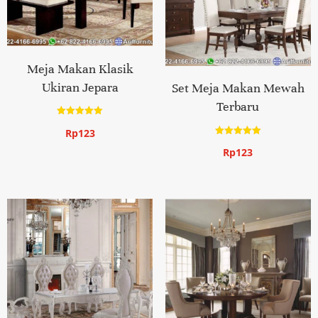
Meja Makan Klasik
Ukiran Jepara
Set Meja Makan Mewah
Terbaru
Dinilai
Rp
123
5.00
dari 5
Dinilai
Rp
123
5.00
dari 5