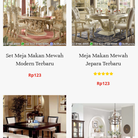
Set Meja Makan Mewah
Meja Makan Mewah
Modern Terbaru
Jepara Terbaru
Rp
123
Dinilai
Rp
123
5.00
dari 5