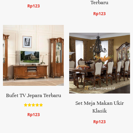
Terbaru
Rp
123
Rp
123
Bufet TV Jepara Terbaru
Set Meja Makan Ukir
Klasik
Dinilai
Rp
123
5.00
dari 5
Rp
123