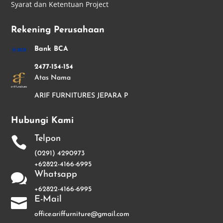
Syarat dan Ketentuan Project
Rekening Perusahaan
Bank BCA
2477-154-154
Atas Nama
ARIF FURNITURES JEPARA P
Hubungi Kami
Telpon

(0291) 4290973
+62822-4166-6995
Whatsapp

+62822-4166-6995
E-Mail

office.ariffurniture@gmail.com