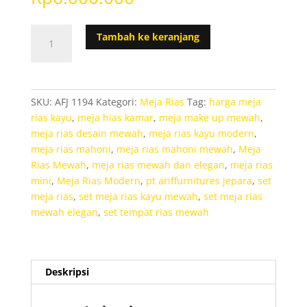
Kuantitas
Tambah ke keranjang
Set
Meja
Rias
Mewah
SKU:
AFJ 1194
Kategori:
Meja Rias
Tag:
harga meja
Luxurious
rias kayu
,
meja hias kamar
,
meja make up mewah
,
Ukiran
meja rias desain mewah
,
meja rias kayu modern
,
Custom
meja rias mahoni
,
meja rias mahoni mewah
,
Meja
Rias Mewah
,
meja rias mewah dan elegan
,
meja rias
mini
,
Meja Rias Modern
,
pt ariffurnitures jepara
,
set
meja rias
,
set meja rias kayu mewah
,
set meja rias
mewah elegan
,
set tempat rias mewah
Deskripsi