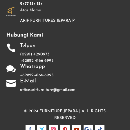
2477-154-154
Atas Nama
ARIF FURNITURES JEPARA P
Hubungi Kami
Telpon

(0291) 4290973
+62822-4166-6995
Whatsapp

+62822-4166-6995
E-Mail

office.ariffurniture@gmail.com
© 2024
FURNITURE JEPARA
| ALL RIGHTS
RESERVED