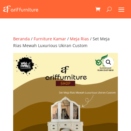
Beranda
/
Furniture Kamar
/
Meja Rias
/ Set Meja
Rias Mewah Luxurious Ukiran Custom