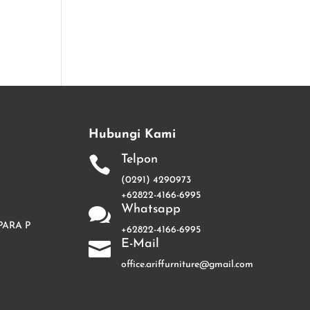
Hubungi Kami
Telpon

(0291) 4290973
+62822-4166-6995
Whatsapp

PARA P
+62822-4166-6995
E-Mail

office.ariffurniture@gmail.com