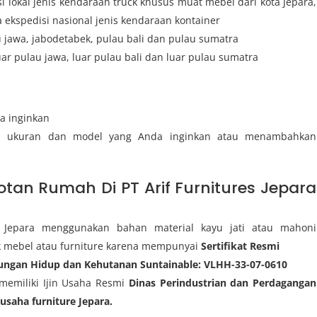
 lokal jenis kendaraan truck khusus muat mebel dari kota Jepara,
ekspedisi nasional jenis kendaraan kontainer
u jawa, jabodetabek, pulau bali dan pulau sumatra
uar pulau jawa, luar pulau bali dan luar pulau sumatra
a inginkan
i ukuran dan model yang Anda inginkan atau menambahkan
tan Rumah Di PT Arif Furnitures Jepara
s Jepara menggunakan bahan material kayu jati atau mahoni
k mebel atau furniture karena mempunyai
Sertifikat Resmi
kungan Hidup dan Kehutanan Suntainable: VLHH-33-07-0610
 memiliki Ijin Usaha Resmi
Dinas Perindustrian dan Perdagangan
gusaha furniture Jepara.