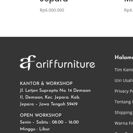
Rp
6.000.000
Rp
4
Halam
Tim Kam
Izin Usa
KANTOR & WORKSHOP
Privacy P
Jl. Letjen Suprapto No. 14 Demaan
II, Demaan, Kec. Jepara. Kab.
Tentang
Jepara – Jawa Tengah 59419
Shipping 
OPEN WORKSHOP
Warna Fi
Senin – Sabtu : 08.00 – 16.00
Minggu : Libur