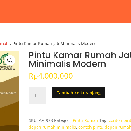
umah
/ Pintu Kamar Rumah Jati Minimalis Modern
Pintu Kamar Rumah Jat
Minimalis Modern
Rp
4.000.000
Kuantitas
Tambah ke keranjang
Pintu
Kamar
Rumah
Jati
SKU:
AFJ 928
Kategori:
Pintu Rumah
Tag:
contoh pin
Minimalis
depan rumah minimalis
,
contoh pintu depan ruma
Modern