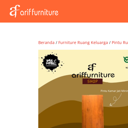
Beranda
/
Furniture Ruang Keluarga
/
Pintu R