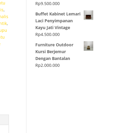
ntu
Rp
9.500.000
is
,
Buffet Kabinet Lemari
alis
Laci Penyimpanan
ntik
,
Kayu Jati Vintage
kupu
Rp
4.500.000
ntu
e
Furniture Outdoor
Kursi Berjemur
Dengan Bantalan
Rp
2.000.000