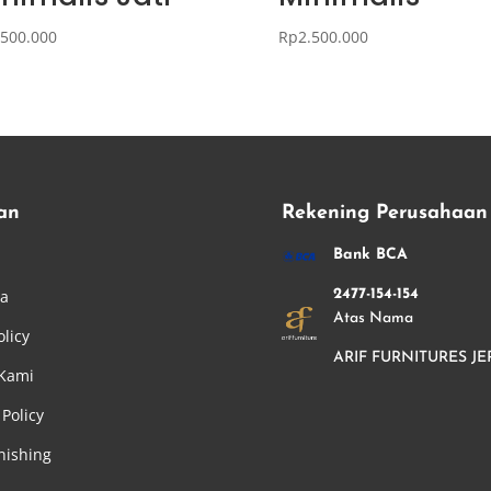
.500.000
Rp
2.500.000
an
Rekening Perusahaan
i
Bank BCA
ha
2477-154-154
Atas Nama
olicy
ARIF FURNITURES JE
 Kami
Policy
nishing