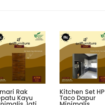
mari Rak
Kitchen Set HP
epatu Kayu
Taco Dapur
nimalis Jati
Minimalis