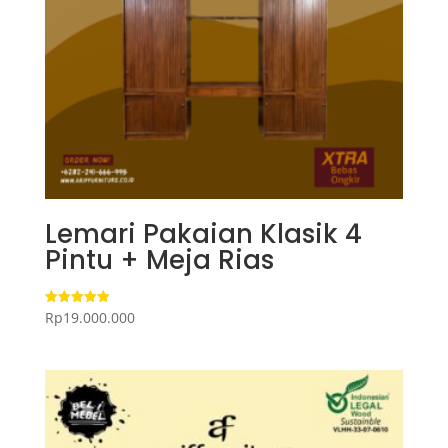
Lemari Pakaian Klasik 4
Pintu + Meja Rias
Rp
19.000.000
Dinilai
5.00
dari 5