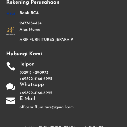
Rekening Perusahaan
Bank BCA
2477-154-154
Atas Nama
ARIF FURNITURES JEPARA P
Hubungi Kami
Telpon

(0291) 4290973
+62822-4166-6995
Whatsapp

+62822-4166-6995
E-Mail

office.ariffurniture@gmail.com