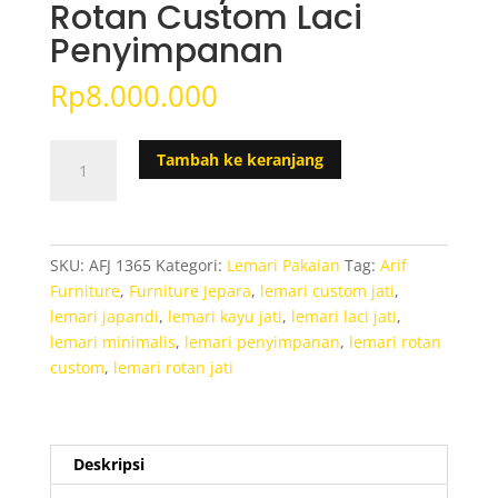
Rotan Custom Laci
Penyimpanan
Rp
8.000.000
Kuantitas
Tambah ke keranjang
Lemari
Kayu
Jati
Mix
SKU:
AFJ 1365
Kategori:
Lemari Pakaian
Tag:
Arif
Rotan
Furniture
,
Furniture Jepara
,
lemari custom jati
,
Custom
lemari japandi
,
lemari kayu jati
,
lemari laci jati
,
Laci
lemari minimalis
,
lemari penyimpanan
,
lemari rotan
Penyimpanan
custom
,
lemari rotan jati
Deskripsi