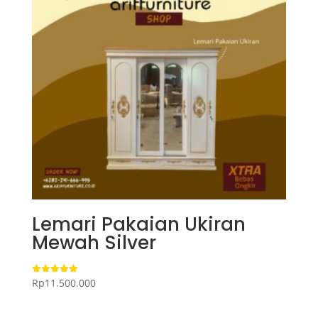
Lemari Pakaian Ukiran
Mewah Silver
Rp
11.500.000
Dinilai
5.00
dari 5