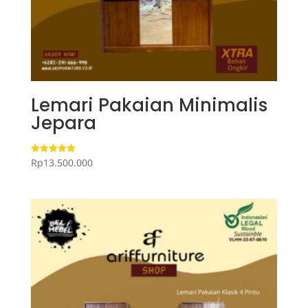
Lemari Pakaian Minimalis
Jepara
Rp
13.500.000
Dinilai
5.00
dari 5