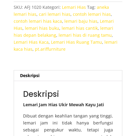
Ukir
SKU:
AFJ 1020
Kategori:
Lemari Hias
Tag:
aneka
Mewah
lemari hias
,
cari lemari hias
,
contoh lemari hias
,
Kayu
contoh lemari hias kaca
,
lemari baju hias
,
Lemari
Jati
Hias
,
lemari hias buku
,
lemari hias cantik
,
lemari
hias depan belakang
,
lemari hias di ruang tamu
,
Lemari Hias Kaca
,
Lemari Hias Ruang Tamu
,
lemari
kaca hias
,
pt.ariffurniture
Deskripsi
Deskripsi
Lemari Jam Hias Ukir Mewah Kayu Jati
Dibuat dengan keahlian tangan yang tinggi,
lemari jam ini tidak hanya berfungsi
sebagai pengukur waktu, tetapi juga