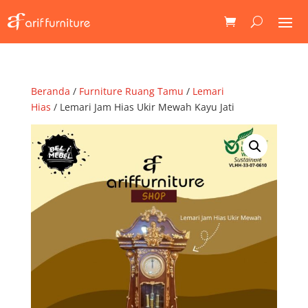
Beranda
/
Furniture Ruang Tamu
/
Lemari
Hias
/ Lemari Jam Hias Ukir Mewah Kayu Jati