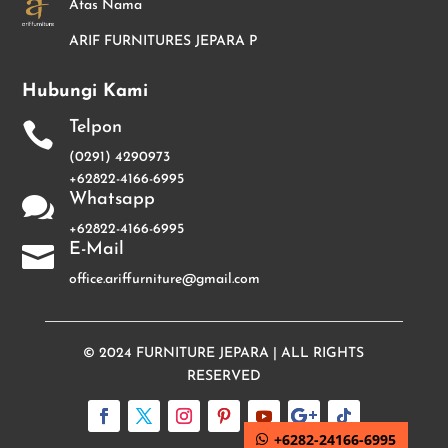
Atas Nama
ARIF FURNITURES JEPARA P
Hubungi Kami
Telpon

(0291) 4290973
+62822-4166-6995
Whatsapp

+62822-4166-6995
E-Mail

office.ariffurniture@gmail.com
© 2024
FURNITURE JEPARA
| ALL RIGHTS
RESERVED
+6282-24166-6995