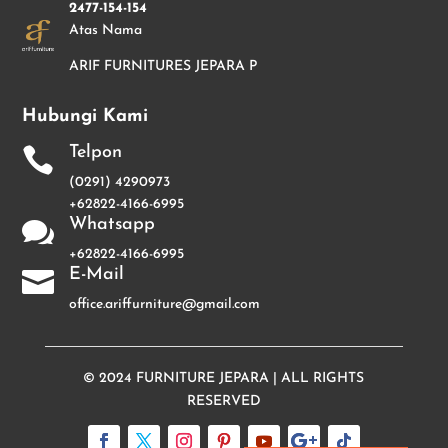
2477-154-154
Atas Nama
ARIF FURNITURES JEPARA P
Hubungi Kami
Telpon

(0291) 4290973
+62822-4166-6995
Whatsapp

+62822-4166-6995
E-Mail

office.ariffurniture@gmail.com
© 2024
FURNITURE JEPARA
| ALL RIGHTS
RESERVED