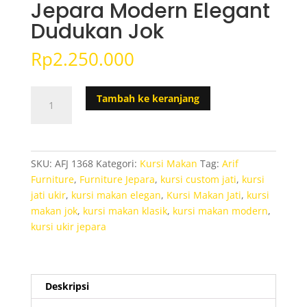
Jepara Modern Elegant
Dudukan Jok
Rp
2.250.000
Kuantitas
Tambah ke keranjang
Kursi
Makan
Ukir
Jepara
SKU:
AFJ 1368
Kategori:
Kursi Makan
Tag:
Arif
Modern
Furniture
,
Furniture Jepara
,
kursi custom jati
,
kursi
Elegant
jati ukir
,
kursi makan elegan
,
Kursi Makan Jati
,
kursi
Dudukan
makan jok
,
kursi makan klasik
,
kursi makan modern
,
Jok
kursi ukir jepara
Deskripsi