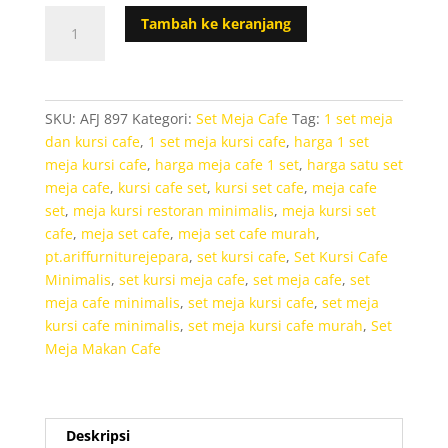
Kuantitas
Tambah ke keranjang
Kursi
Cafe
Sofa
Minimalis
SKU:
AFJ 897
Kategori:
Set Meja Cafe
Tag:
1 set meja
Jati
dan kursi cafe
,
1 set meja kursi cafe
,
harga 1 set
meja kursi cafe
,
harga meja cafe 1 set
,
harga satu set
meja cafe
,
kursi cafe set
,
kursi set cafe
,
meja cafe
set
,
meja kursi restoran minimalis
,
meja kursi set
cafe
,
meja set cafe
,
meja set cafe murah
,
pt.ariffurniturejepara
,
set kursi cafe
,
Set Kursi Cafe
Minimalis
,
set kursi meja cafe
,
set meja cafe
,
set
meja cafe minimalis
,
set meja kursi cafe
,
set meja
kursi cafe minimalis
,
set meja kursi cafe murah
,
Set
Meja Makan Cafe
Deskripsi