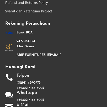
Refund and Returns Policy
Syarat dan Ketentuan Project
Rekening Perusahaan
Bank BCA
2477-154-154
Atas Nama
ARIF FURNITURES JEPARA P
Hubungi Kami
Telpon

(0291) 4290973
+62822-4166-6995
Whatsapp

+62822-4166-6995
E-Mail
