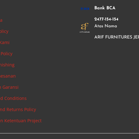
i
Bank BCA
ha
2477-154-154
Atas Nama
olicy
ARIF FURNITURES JE
 Kami
Policy
nishing
mesanan
n Garansi
d Conditions
nd Returns Policy
an Ketentuan Project