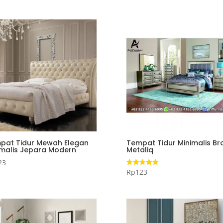
pat Tidur Mewah Elegan
Tempat Tidur Minimalis B
imalis Jepara Modern
Metaliq
23
Rp
123
Dinilai
5.00
dari 5