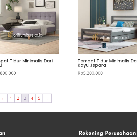
at Tidur Minimalis Dari
Tempat Tidur Minimalis Da
u
Kayu Jepara
.800.000
Rp
5.200.000
←
1
2
3
4
5
→
an
Rekening Perusahaan