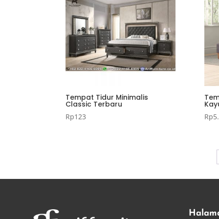
Tempat Tidur Minimalis
Temp
Classic Terbaru
Kay
Rp
123
Rp
5
Halam