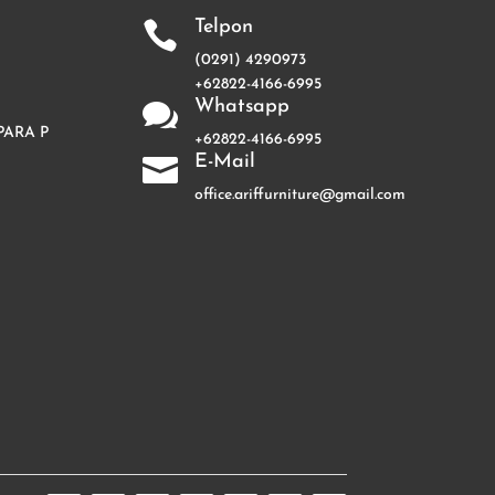
Telpon

(0291) 4290973
+62822-4166-6995
Whatsapp

PARA P
+62822-4166-6995
E-Mail

office.ariffurniture@gmail.com