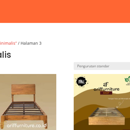
inimalis”
/ Halaman 3
lis