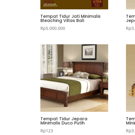
Tempat Tidur Jati Minimalis
Temp
Bleaching Villas Bali
Jep
Rp
5.000.000
Rp
3
Tempat Tidur Jepara
Tem
Minimalis Duco Putih
Mini
Rp
123
Rp
3