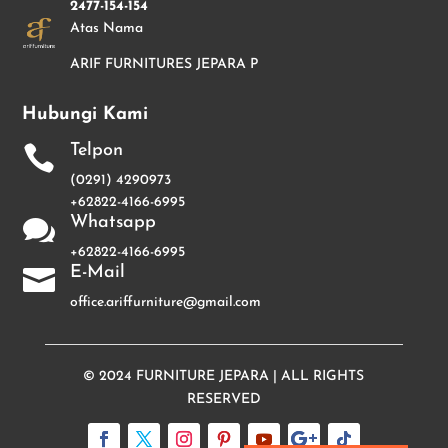
2477-154-154
Atas Nama
ARIF FURNITURES JEPARA P
Hubungi Kami
Telpon

(0291) 4290973
+62822-4166-6995
Whatsapp

+62822-4166-6995
E-Mail

office.ariffurniture@gmail.com
© 2024
FURNITURE JEPARA
| ALL RIGHTS
RESERVED