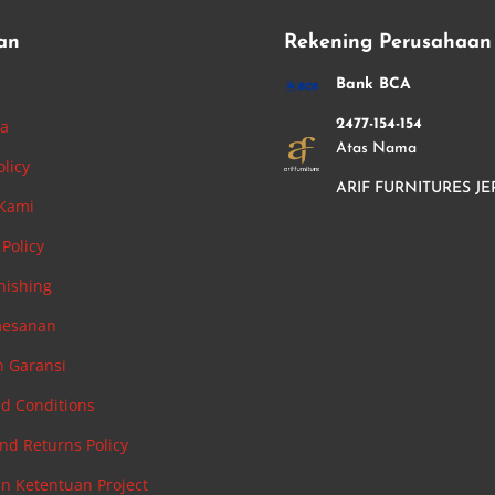
an
Rekening Perusahaan
i
Bank BCA
ha
2477-154-154
Atas Nama
olicy
ARIF FURNITURES JE
 Kami
Policy
nishing
mesanan
n Garansi
d Conditions
nd Returns Policy
an Ketentuan Project