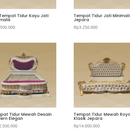
 Tempat Tidur Kayu Jati
Tempat Tidur Jati Minimali
malis
Jepara
.500.000
Rp
3.250.000
pat Tidur Mewah Desain
Tempat Tidur Mewah Roya
ern Elegan
Klasik Jepara
2.500.000
Rp
14.000.000