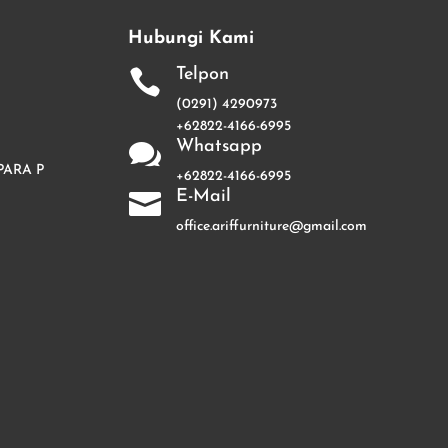
Hubungi Kami
Telpon

(0291) 4290973
+62822-4166-6995
Whatsapp

PARA P
+62822-4166-6995
E-Mail

office.ariffurniture@gmail.com