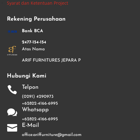
Syarat dan Ketentuan Project
Rekening Perusahaan
Bank BCA
2477-154-154
Atas Nama
ARIF FURNITURES JEPARA P
Hubungi Kami
Telpon

(0291) 4290973
+62822-4166-6995
Whatsapp

+62822-4166-6995
E-Mail

office.ariffurniture@gmail.com