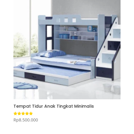
Tempat Tidur Anak Tingkat Minimalis
Rp
8.500.000
Dinilai
5.00
dari 5