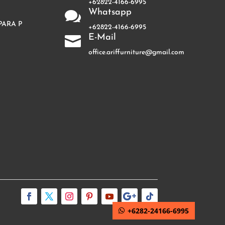
+62822-4166-6995
Whatsapp

PARA P
+62822-4166-6995
E-Mail

office.ariffurniture@gmail.com
+6282-24166-6995