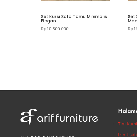
Set Kursi Sofa Tamu Minimalis
Set 
Elegan
Mod
Rp
10.500.000
Rp
1
Halam
Tim Kam
Izin Usa