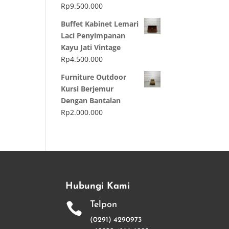
Rp
9.500.000
Buffet Kabinet Lemari
Laci Penyimpanan
Kayu Jati Vintage
Rp
4.500.000
Furniture Outdoor
Kursi Berjemur
Dengan Bantalan
Rp
2.000.000
Hubungi Kami
Telpon

(0291) 4290973