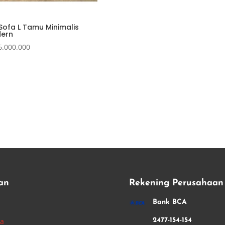
Sofa L Tamu Minimalis
ern
6.000.000
an
Rekening Perusahaan
i
Bank BCA
ha
2477-154-154