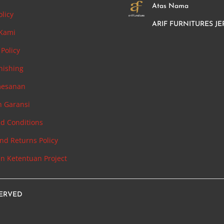
Atas Nama
olicy
ARIF FURNITURES JE
 Kami
Policy
nishing
mesanan
n Garansi
d Conditions
nd Returns Policy
an Ketentuan Project
SERVED