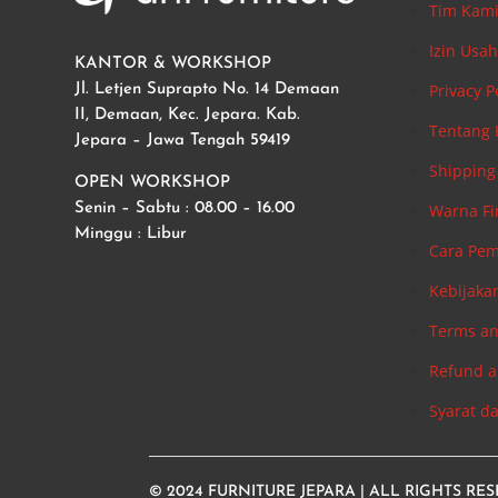
Tim Kam
Izin Usa
KANTOR & WORKSHOP
Privacy P
Jl. Letjen Suprapto No. 14 Demaan
II, Demaan, Kec. Jepara. Kab.
Tentang
Jepara – Jawa Tengah 59419
Shipping 
OPEN WORKSHOP
Warna Fi
Senin – Sabtu : 08.00 – 16.00
Minggu : Libur
Cara Pe
Kebijaka
Terms an
Refund a
Syarat d
© 2024
FURNITURE JEPARA
| ALL RIGHTS RE