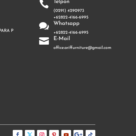
Telpon

(0291) 4290973
+62822-4166-6995
Whatsapp

PARA P
+62822-4166-6995
E-Mail

office.ariffurniture@gmail.com