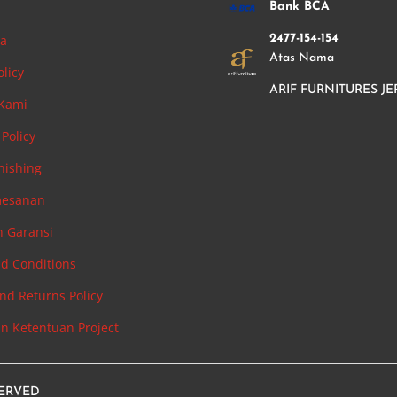
i
Bank BCA
ha
2477-154-154
Atas Nama
olicy
ARIF FURNITURES JE
 Kami
Policy
nishing
mesanan
n Garansi
d Conditions
nd Returns Policy
an Ketentuan Project
SERVED