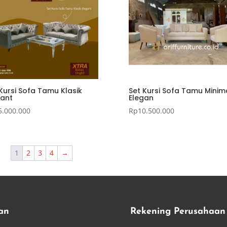
Kursi Sofa Tamu Klasik
Set Kursi Sofa Tamu Minima
gant
Elegan
5.000.000
Rp
10.500.000
1
2
3
4
→
an
Rekening Perusahaan