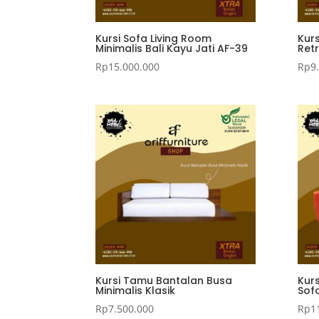
Kursi Sofa Living Room
Kur
Minimalis Bali Kayu Jati AF-39
Ret
Rp
15.000.000
Rp
9
Kursi Tamu Bantalan Busa
Kur
Minimalis Klasik
Sof
Rp
7.500.000
Rp
1