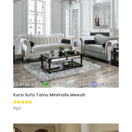
Kursi Sofa Tamu Minimalis Mewah
Rp
0
Dinilai
5.00
dari 5