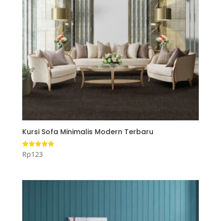
Kursi Sofa Minimalis Modern Terbaru
Rp
123
Dinilai
5.00
dari 5