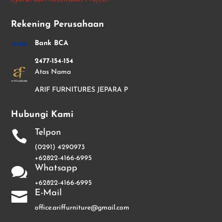
Rekening Perusahaan
Bank BCA
2477-154-154
Atas Nama
ARIF FURNITURES JEPARA P
Hubungi Kami
Telpon

(0291) 4290973
+62822-4166-6995
Whatsapp

+62822-4166-6995
E-Mail

office.ariffurniture@gmail.com