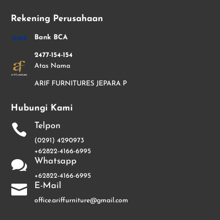
Rekening Perusahaan
Bank BCA
2477-154-154
Atas Nama
ARIF FURNITURES JEPARA P
Hubungi Kami
Telpon

(0291) 4290973
+62822-4166-6995
Whatsapp

+62822-4166-6995
E-Mail

office.ariffurniture@gmail.com