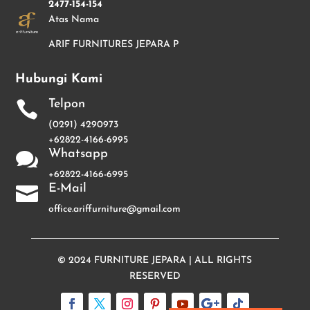
2477-154-154
Atas Nama
ARIF FURNITURES JEPARA P
Hubungi Kami
Telpon

(0291) 4290973
+62822-4166-6995
Whatsapp

+62822-4166-6995
E-Mail

office.ariffurniture@gmail.com
© 2024
FURNITURE JEPARA
| ALL RIGHTS
RESERVED