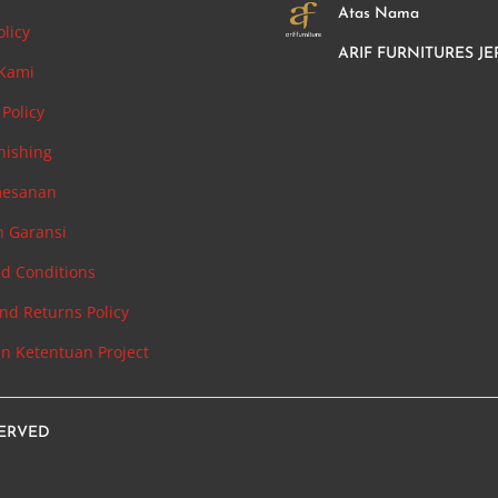
Atas Nama
olicy
ARIF FURNITURES JE
 Kami
Policy
nishing
mesanan
n Garansi
d Conditions
nd Returns Policy
an Ketentuan Project
SERVED