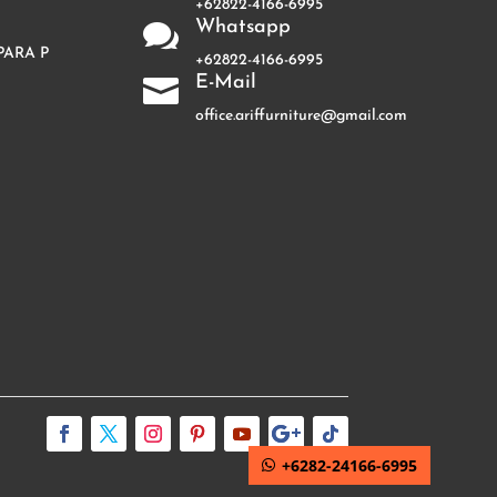
+62822-4166-6995
Whatsapp

PARA P
+62822-4166-6995
E-Mail

office.ariffurniture@gmail.com
+6282-24166-6995