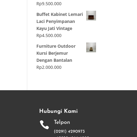
Rp
9.500.000
Buffet Kabinet Lemari
Laci Penyimpanan
Kayu Jati Vintage
Rp
4.500.000
Furniture Outdoor
Kursi Berjemur
Dengan Bantalan
Rp
2.000.000
Hubungi Kami
Telpon

(0291) 4290973