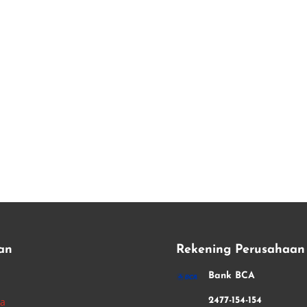
an
Rekening Perusahaan
i
Bank BCA
ha
2477-154-154