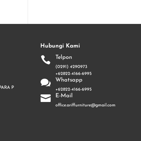
Hubungi Kami
Telpon

(0291) 4290973
+62822-4166-6995
Whatsapp

PARA P
+62822-4166-6995
E-Mail

office.ariffurniture@gmail.com