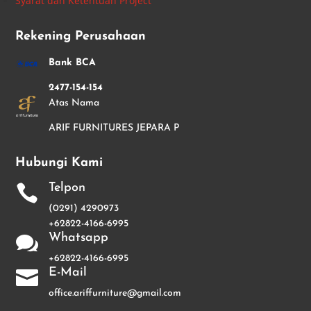
Syarat dan Ketentuan Project
Rekening Perusahaan
Bank BCA
2477-154-154
Atas Nama
ARIF FURNITURES JEPARA P
Hubungi Kami
Telpon

(0291) 4290973
+62822-4166-6995
Whatsapp

+62822-4166-6995
E-Mail

office.ariffurniture@gmail.com