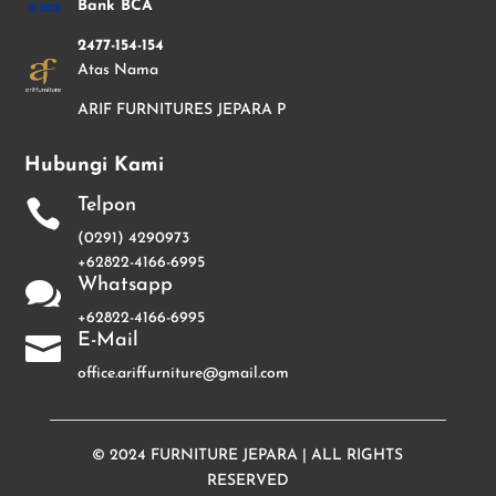
Bank BCA
2477-154-154
Atas Nama
ARIF FURNITURES JEPARA P
Hubungi Kami
Telpon

(0291) 4290973
+62822-4166-6995
Whatsapp

+62822-4166-6995
E-Mail

office.ariffurniture@gmail.com
© 2024
FURNITURE JEPARA
| ALL RIGHTS
RESERVED