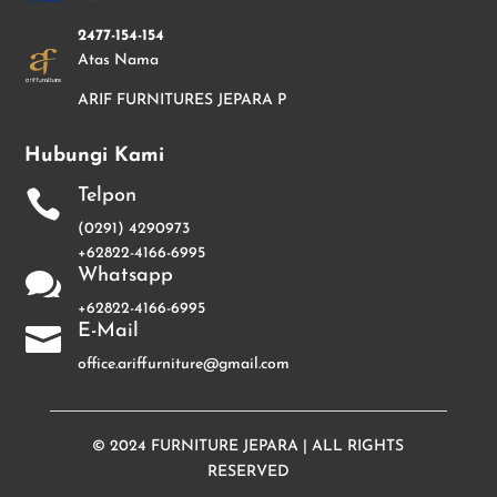
2477-154-154
Atas Nama
ARIF FURNITURES JEPARA P
Hubungi Kami
Telpon

(0291) 4290973
+62822-4166-6995
Whatsapp

+62822-4166-6995
E-Mail

office.ariffurniture@gmail.com
© 2024
FURNITURE JEPARA
| ALL RIGHTS
RESERVED