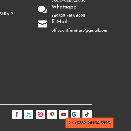
+62822-4166-6995
Whatsapp

PARA P
+62822-4166-6995
E-Mail

office.ariffurniture@gmail.com
+6282-24166-6995