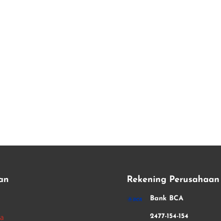
an
Rekening Perusahaan
i
Bank BCA
ha
2477-154-154