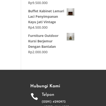
Rp
9.500.000
Buffet Kabinet Lemari
Laci Penyimpanan
Kayu Jati Vintage
Rp
4.500.000
Furniture Outdoor
Kursi Berjemur
Dengan Bantalan
Rp
2.000.000
Hubungi Kami
Telpon

(0291) 4290973