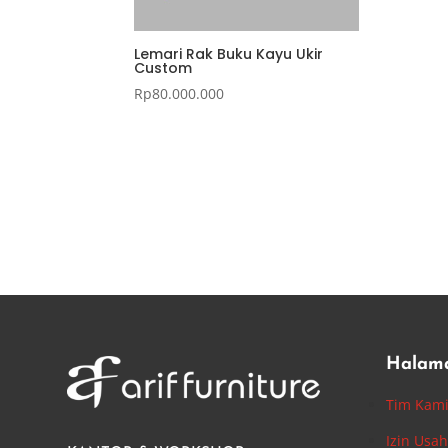
Lemari Rak Buku Kayu Ukir
Custom
Rp
80.000.000
Halam
Tim Kam
Izin Usa