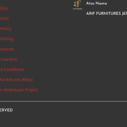
Atas Nama
olicy
ARIF FURNITURES JE
 Kami
Policy
nishing
mesanan
n Garansi
d Conditions
nd Returns Policy
an Ketentuan Project
SERVED