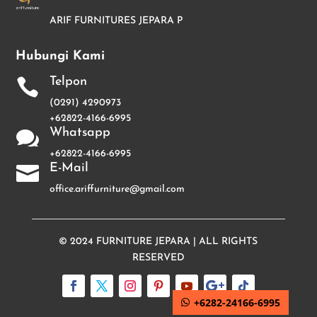
ARIF FURNITURES JEPARA P
Hubungi Kami
Telpon

(0291) 4290973
+62822-4166-6995
Whatsapp

+62822-4166-6995
E-Mail

office.ariffurniture@gmail.com
© 2024
FURNITURE JEPARA
| ALL RIGHTS
RESERVED
+6282-24166-6995