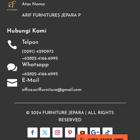
Atas Nama
ARIF FURNITURES JEPARA P
Hubungi Kami
Telpon

(0291) 4290973
+62822-4166-6995
Whatsapp

+62822-4166-6995
E-Mail

office.ariffurniture@gmail.com
© 2024
FURNITURE JEPARA
| ALL RIGHTS
RESERVED
+6282-24166-6995