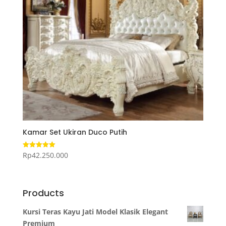
Kamar Set Ukiran Duco Putih
Rp
42.250.000
Dinilai
5.00
dari 5
Products
Kursi Teras Kayu Jati Model Klasik Elegant
Premium