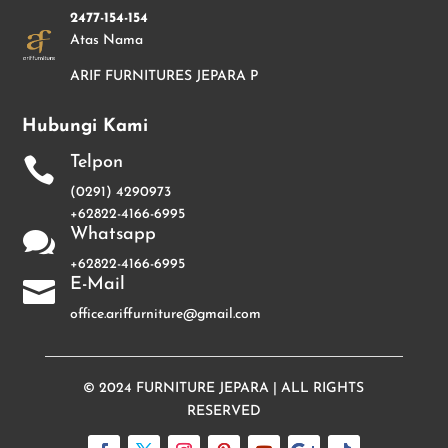
2477-154-154
Atas Nama
ARIF FURNITURES JEPARA P
Hubungi Kami
Telpon

(0291) 4290973
+62822-4166-6995
Whatsapp

+62822-4166-6995
E-Mail

office.ariffurniture@gmail.com
© 2024
FURNITURE JEPARA
| ALL RIGHTS
RESERVED