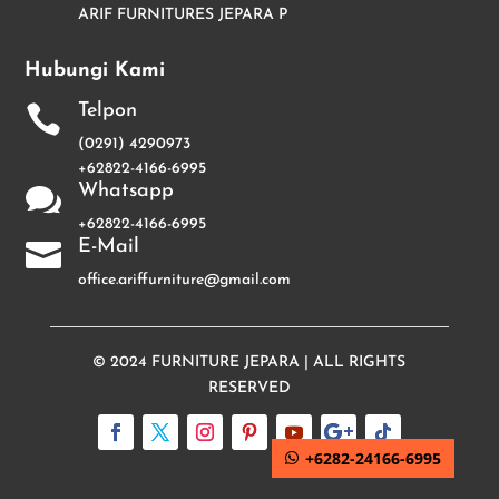
ARIF FURNITURES JEPARA P
Hubungi Kami
Telpon

(0291) 4290973
+62822-4166-6995
Whatsapp

+62822-4166-6995
E-Mail

office.ariffurniture@gmail.com
© 2024
FURNITURE JEPARA
| ALL RIGHTS
RESERVED
+6282-24166-6995