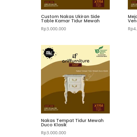
Custom Nakas Ukiran Side
Mej
Table Kamar Tidur Mewah
Ven
Rp
3.000.000
Rp
4
Nakas Tempat Tidur Mewah
Duco Klasik
Rp
3.000.000