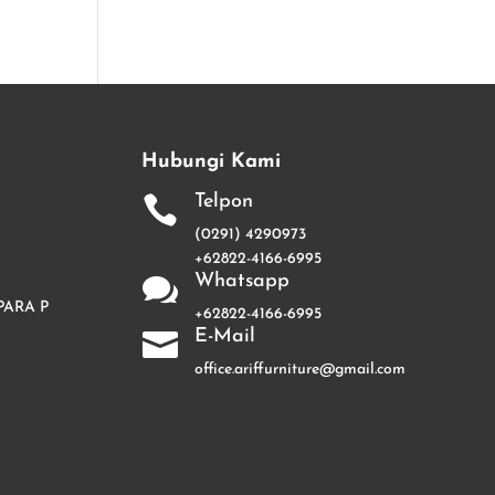
Hubungi Kami
Telpon

(0291) 4290973
+62822-4166-6995
Whatsapp

PARA P
+62822-4166-6995
E-Mail

office.ariffurniture@gmail.com