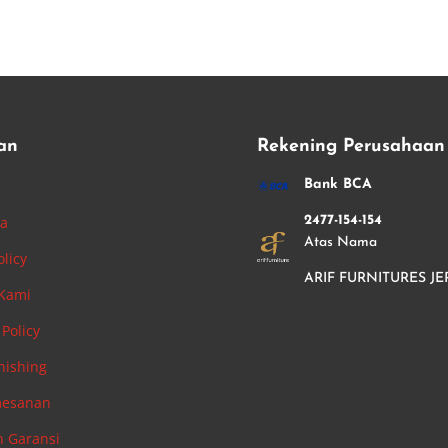
an
Rekening Perusahaan
i
Bank BCA
ha
2477-154-154
Atas Nama
olicy
ARIF FURNITURES JE
 Kami
Policy
nishing
mesanan
n Garansi