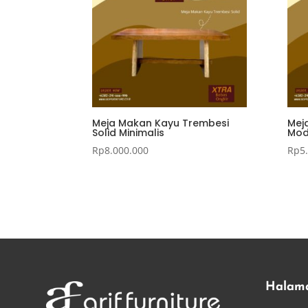
Meja Makan Kayu Trembesi
Mej
Solid Minimalis
Mod
Rp
8.000.000
Rp
5
Halam