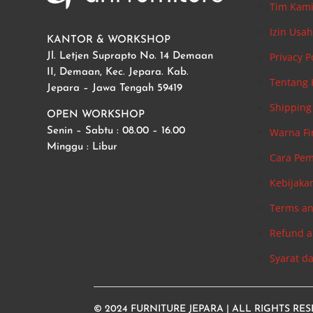
Tim Kam
Izin Usa
KANTOR & WORKSHOP
Privacy P
Jl. Letjen Suprapto No. 14 Demaan
II, Demaan, Kec. Jepara. Kab.
Tentang
Jepara – Jawa Tengah 59419
Shipping 
OPEN WORKSHOP
Warna Fi
Senin – Sabtu : 08.00 – 16.00
Minggu : Libur
Cara Pe
Kebijaka
Terms an
Refund a
Syarat d
© 2024
FURNITURE JEPARA
| ALL RIGHTS RE