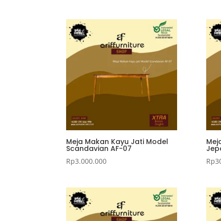
Meja Makan Kayu Jati Model
Mej
Scandavian AF-07
Jep
Rp
3.000.000
Rp
3