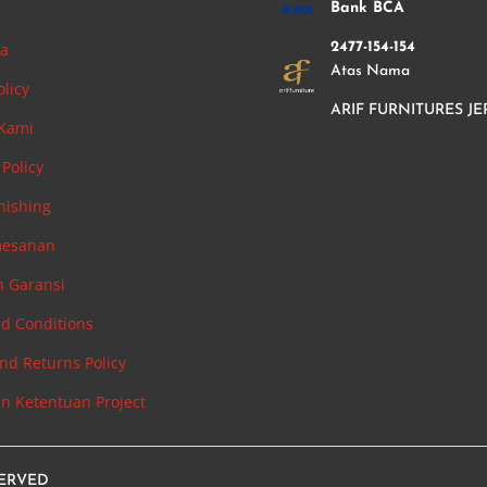
i
Bank BCA
ha
2477-154-154
Atas Nama
olicy
ARIF FURNITURES JE
 Kami
Policy
nishing
mesanan
n Garansi
d Conditions
nd Returns Policy
an Ketentuan Project
SERVED