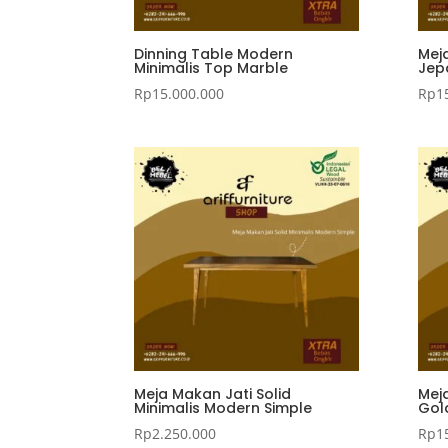
Dinning Table Modern
Meja
Minimalis Top Marble
Jep
Rp
15.000.000
Rp
1
Meja Makan Jati Solid
Mej
Minimalis Modern Simple
Gol
Rp
2.250.000
Rp
1