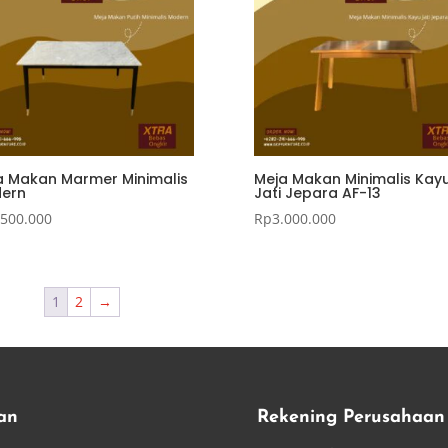
a Makan Marmer Minimalis
Meja Makan Minimalis Kay
ern
Jati Jepara AF-13
.500.000
Rp
3.000.000
1
2
→
an
Rekening Perusahaan