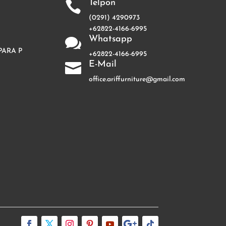
Telpon

(0291) 4290973
+62822-4166-6995
Whatsapp

PARA P
+62822-4166-6995
E-Mail

office.ariffurniture@gmail.com