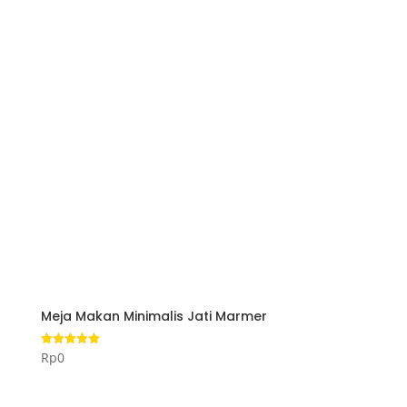
Meja Makan Minimalis Jati Marmer
Rp
0
Dinilai
5.00
dari 5