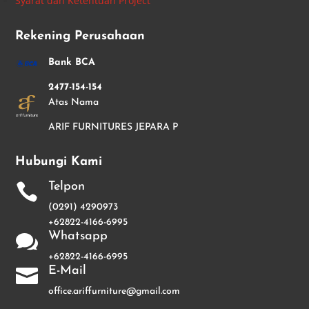
Syarat dan Ketentuan Project
Rekening Perusahaan
Bank BCA
2477-154-154
Atas Nama
ARIF FURNITURES JEPARA P
Hubungi Kami
Telpon

(0291) 4290973
+62822-4166-6995
Whatsapp

+62822-4166-6995
E-Mail

office.ariffurniture@gmail.com