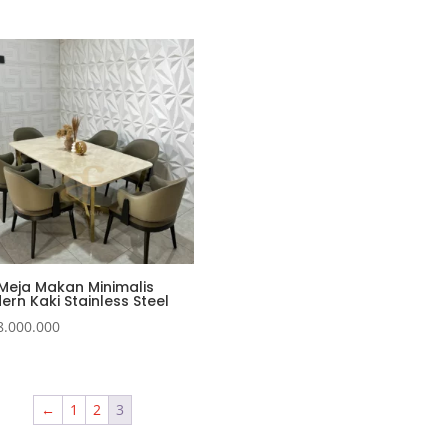
 Meja Makan Minimalis
rn Kaki Stainless Steel
8.000.000
←
1
2
3