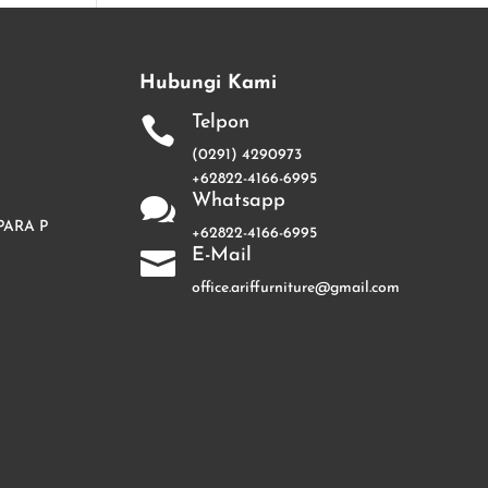
Hubungi Kami
Telpon

(0291) 4290973
+62822-4166-6995
Whatsapp

PARA P
+62822-4166-6995
E-Mail

office.ariffurniture@gmail.com