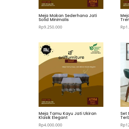
Meja Makan Sederhana Jati
Mej
Solid Minimalis
Tre
Rp
9.250.000
Rp
1
Meja Tamu Kayu Jati Ukiran
Set
Klasik Elegant
Ter
Rp
4.000.000
Rp
1