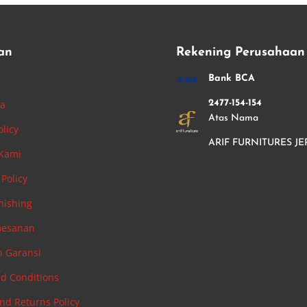
an
Rekening Perusahaan
i
Bank BCA
ha
2477-154-154
Atas Nama
olicy
ARIF FURNITURES JE
 Kami
Policy
nishing
mesanan
n Garansi
d Conditions
nd Returns Policy