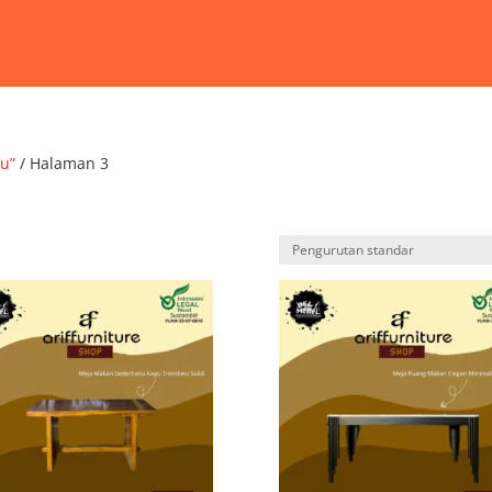
u”
/ Halaman 3