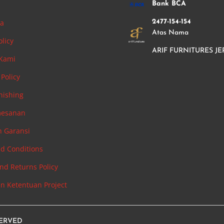
i
Bank BCA
ha
2477-154-154
Atas Nama
olicy
ARIF FURNITURES JE
 Kami
Policy
nishing
mesanan
n Garansi
d Conditions
nd Returns Policy
an Ketentuan Project
SERVED