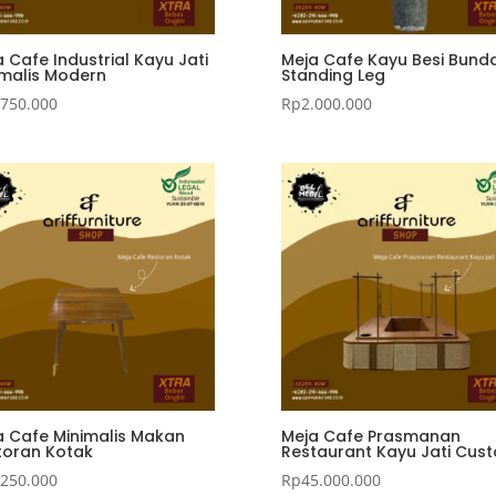
 Cafe Industrial Kayu Jati
Meja Cafe Kayu Besi Bund
imalis Modern
Standing Leg
.750.000
Rp
2.000.000
a Cafe Minimalis Makan
Meja Cafe Prasmanan
toran Kotak
Restaurant Kayu Jati Cus
.250.000
Rp
45.000.000