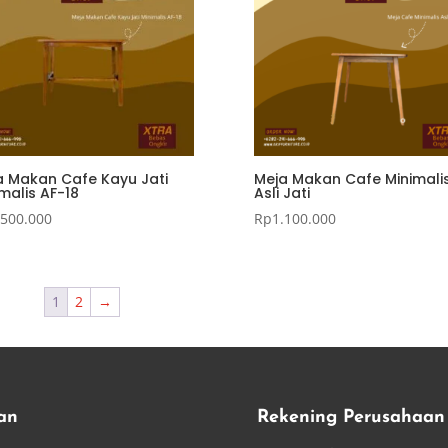
a Makan Cafe Kayu Jati
Meja Makan Cafe Minimali
malis AF-18
Asli Jati
.500.000
Rp
1.100.000
1
2
→
an
Rekening Perusahaan