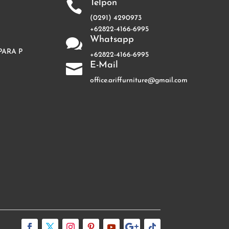
Telpon

(0291) 4290973
+62822-4166-6995
Whatsapp

PARA P
+62822-4166-6995
E-Mail

office.ariffurniture@gmail.com