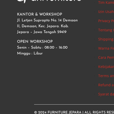
Tim Kam
Izin Usa
KANTOR & WORKSHOP
Privacy P
Jl. Letjen Suprapto No. 14 Demaan
II, Demaan, Kec. Jepara. Kab.
Tentang
Jepara – Jawa Tengah 59419
Shipping 
OPEN WORKSHOP
Warna Fi
Senin – Sabtu : 08.00 – 16.00
Minggu : Libur
Cara Pe
Kebijaka
Terms an
Refund a
Syarat d
© 2024
FURNITURE JEPARA
| ALL RIGHTS RE