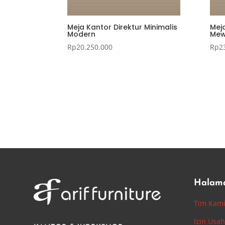
Meja Kantor Direktur Minimalis
Meja
Modern
Me
Rp
20.250.000
Rp
2
Halam
Tim Kam
Izin Usa