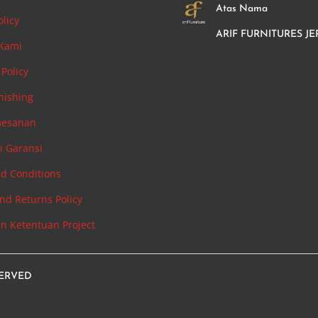
Atas Nama
olicy
ARIF FURNITURES JE
 Kami
Policy
nishing
mesanan
n Garansi
d Conditions
nd Returns Policy
an Ketentuan Project
SERVED