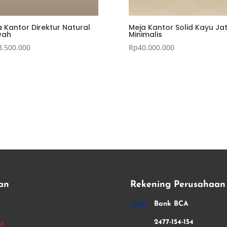
 Kantor Direktur Natural
Meja Kantor Solid Kayu Jat
wah
Minimalis
3.500.000
Rp
40.000.000
an
Rekening Perusahaan
i
Bank BCA
ha
2477-154-154