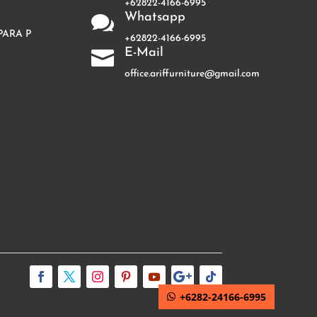
+62822-4166-6995
Whatsapp

PARA P
+62822-4166-6995
E-Mail

office.ariffurniture@gmail.com
+6282-24166-6995