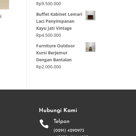
Rp
9.500.000
Buffet Kabinet Lemari
i
Laci Penyimpanan
Kayu Jati Vintage
Rp
4.500.000
Furniture Outdoor
Kursi Berjemur
Dengan Bantalan
Rp
2.000.000
Hubungi Kami
Telpon

(0291) 4290973