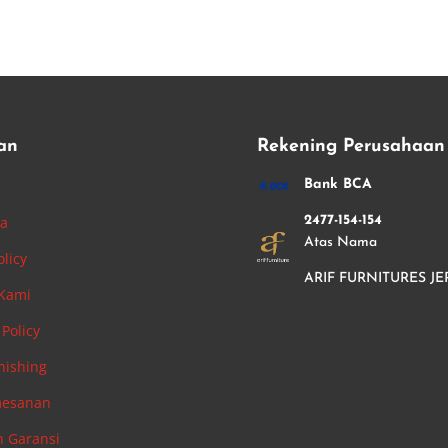
an
Rekening Perusahaan
i
Bank BCA
ha
2477-154-154
Atas Nama
olicy
ARIF FURNITURES JE
 Kami
Policy
nishing
mesanan
n Garansi