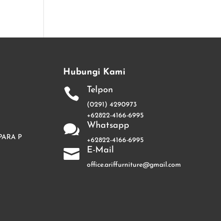
Hubungi Kami
Telpon

(0291) 4290973
+62822-4166-6995
Whatsapp

PARA P
+62822-4166-6995
E-Mail

office.ariffurniture@gmail.com