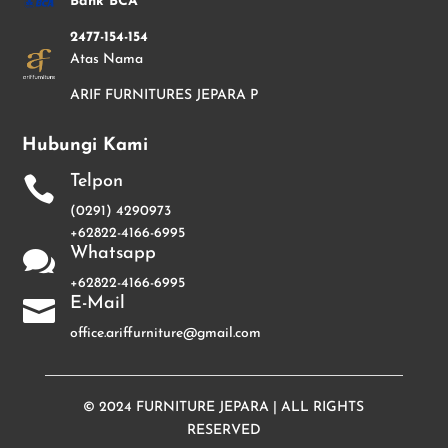
Bank BCA
2477-154-154
Atas Nama
ARIF FURNITURES JEPARA P
Hubungi Kami
Telpon

(0291) 4290973
+62822-4166-6995
Whatsapp

+62822-4166-6995
E-Mail

office.ariffurniture@gmail.com
© 2024
FURNITURE JEPARA
| ALL RIGHTS
RESERVED