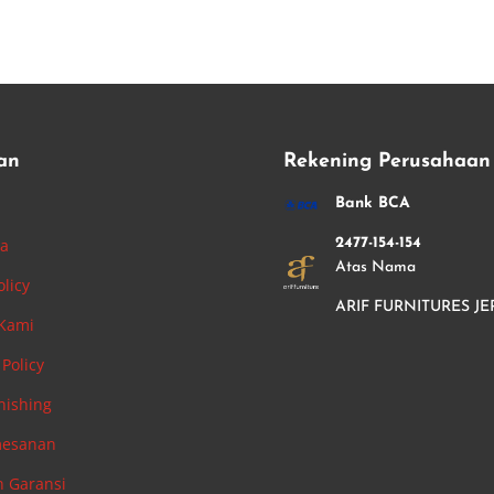
an
Rekening Perusahaan
i
Bank BCA
ha
2477-154-154
Atas Nama
olicy
ARIF FURNITURES JE
 Kami
Policy
nishing
mesanan
n Garansi