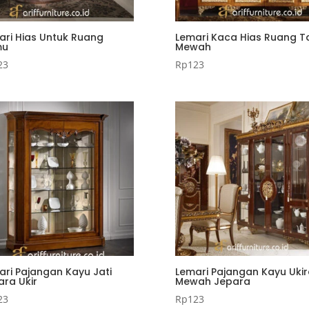
ari Hias Untuk Ruang
Lemari Kaca Hias Ruang 
mu
Mewah
23
Rp
123
ari Pajangan Kayu Jati
Lemari Pajangan Kayu Uki
ara Ukir
Mewah Jepara
23
Rp
123