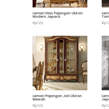
Lemari Hias Pajangan Ukiran
Lem
Modern Jepara
Ta
Rp
123
Rp
1
Lemari Pajangan Jati Ukiran
Lem
Mewah
Jep
Rp
123
Rp
1