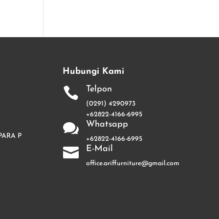
Hubungi Kami
Telpon

(0291) 4290973
+62822-4166-6995
Whatsapp

PARA P
+62822-4166-6995
E-Mail

office.ariffurniture@gmail.com