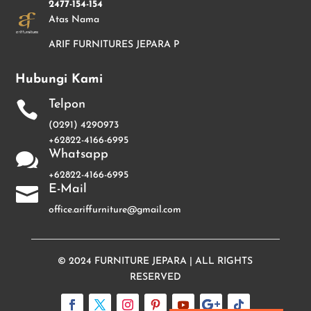
2477-154-154
Atas Nama
ARIF FURNITURES JEPARA P
Hubungi Kami
Telpon

(0291) 4290973
+62822-4166-6995
Whatsapp

+62822-4166-6995
E-Mail

office.ariffurniture@gmail.com
© 2024
FURNITURE JEPARA
| ALL RIGHTS
RESERVED